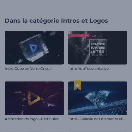
Dans la catégorie
Intros et Logos
Intro Cube en Verre Cristal
Intro YouTube créative
A
nimation de logo - Particules en feu
I
ntro - Galaxie des diamants étincelants