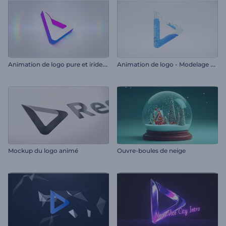
A
nimation de logo pure et iridescente
A
nimation de logo - Modelage en liquide
Mockup du logo animé
Ouvre-boules de neige