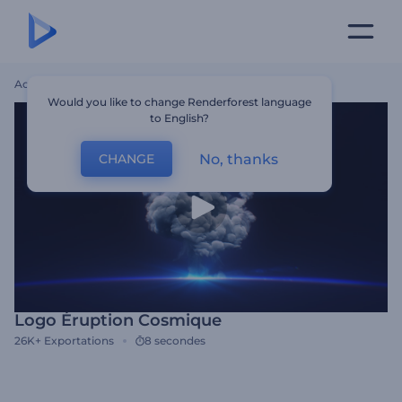
Accueil
Modèles
Logo Éruption Cosmique
Would you like to change Renderforest language
to English?
No, thanks
CHANGE
Logo Éruption Cosmique
26K+
Exportations
8 secondes