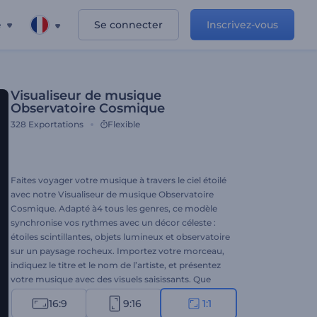
e
Se connecter
Inscrivez-vous
Visualiseur de musique
Observatoire Cosmique
328
Exportations
Flexible
Faites voyager votre musique à travers le ciel étoilé
avec notre Visualiseur de musique Observatoire
Cosmique. Adapté à4 tous les genres, ce modèle
synchronise vos rythmes avec un décor céleste :
étoiles scintillantes, objets lumineux et observatoire
sur un paysage rocheux. Importez votre morceau,
indiquez le titre et le nom de l’artiste, et présentez
votre musique avec des visuels saisissants. Que
vous soyez musicien, DJ ou amateur de musique,
16:9
9:16
1:1
ce visualiseur est l’outil idéal pour amplifier la