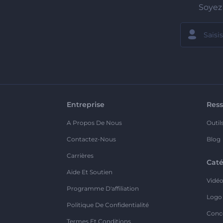
Soyez 
Entreprise
Ress
A Propos De Nous
Outil
Contactez-Nous
Blog
Carrières
Caté
Aide Et Soutien
Vidé
Programme D'affiliation
Logo
Politique De Confidentialité
Conc
Termes Et Conditions