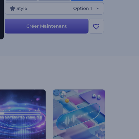
portée de vos créations. Lancez-vous dès
Style
Option 1
maintenant !
Créer Maintenant