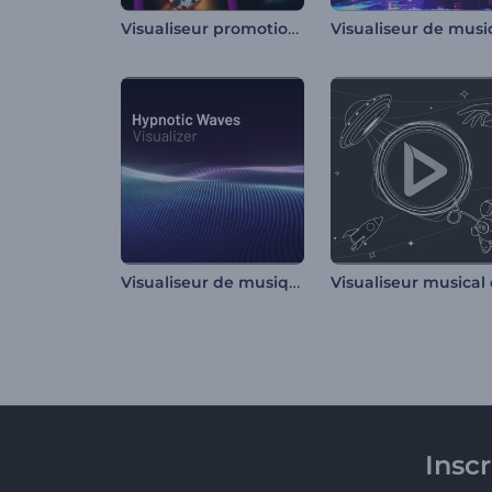
Visualiseur promotion album de musique
Visualiseur de musique - Vagues hypnotiques
Insc