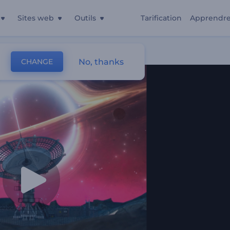
Sites web
Outils
Tarification
Apprendr
 Cosmique
No, thanks
CHANGE