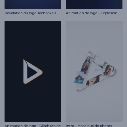
A
nimation de logo - Explosion de particules
Révélation du logo Tech Pixels
Animation de logo - Glitch rapide
Intro - Mosaïque de photos