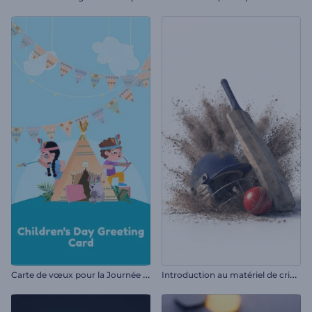
C
arte de vœux pour la Journée des enfants
I
ntroduction au matériel de cricket