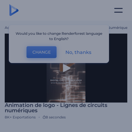
Accueil
Modèles
Animation De Logo - Lignes De Circuits Numériques
Would you like to change Renderforest language
to English?
No, thanks
CHANGE
Animation de logo - Lignes de circuits
numériques
8K+
Exportations
8 secondes