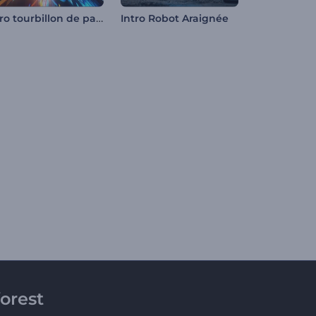
Intro tourbillon de particules scintillantes
Intro Robot Araignée
orest