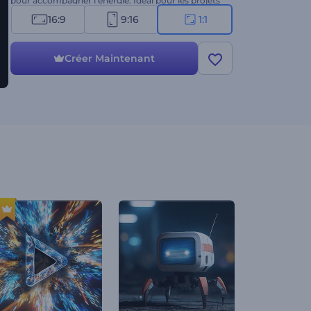
pour accompagner l’énergie. Idéal pour les projets
sur le thème de l’espace, les intros de jeux, les
16:9
9:16
1:1
contenus d’action, les ouvertures ciné, et plus
encore. Créez maintenant !
Créer Maintenant