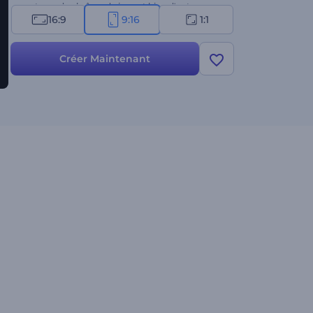
ouvertures de chaînes de jeux et bien d'autres
16:9
9:16
1:1
projets créatifs. Essayez-le dès maintenant !
Créer Maintenant