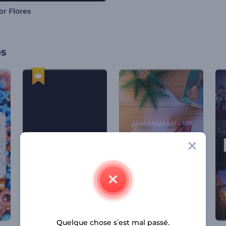
or Flores
os
Quelque chose s՛est mal passé.