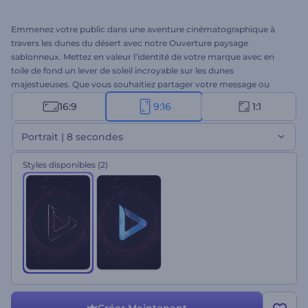
Emmenez votre public dans une aventure cinématographique à
travers les dunes du désert avec notre Ouverture paysage
sablonneux. Mettez en valeur l'identité de votre marque avec en
toile de fond un lever de soleil incroyable sur les dunes
majestueuses. Que vous souhaitiez partager votre message ou
révéler votre logo, ce modèle captivera les spectateurs du début à
16:9
9:16
1:1
la fin. Importez votre logo, saisissez votre slogan et regardez la
magie de la nature sauvage faire le reste. Ce modèle est idéal pour
Portrait | 8 secondes
les ouvertures cinématographiques, les intros de marques ou toute
autre présentation pour laquelle vous souhaitez faire une première
Styles disponibles
(2)
impression marquante. Essayez-le dès maintenant !