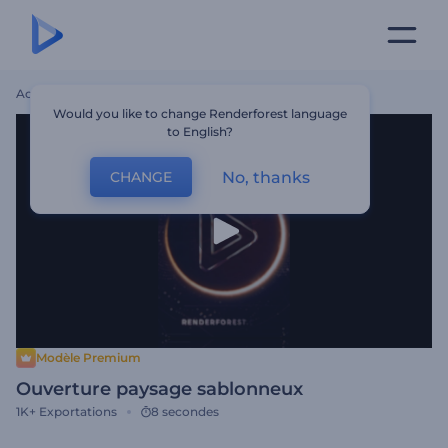
Accueil
Modèles
Ouverture Paysage Sablonneux
Would you like to change Renderforest language
to English?
No, thanks
CHANGE
Modèle Premium
Ouverture paysage sablonneux
1K+
Exportations
8 secondes