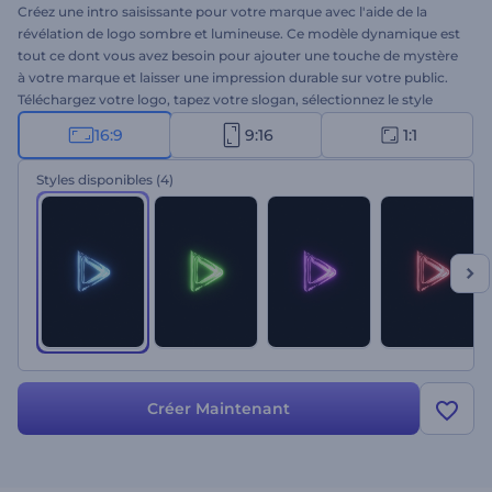
Créez une intro saisissante pour votre marque avec l'aide de la
révélation de logo sombre et lumineuse. Ce modèle dynamique est
tout ce dont vous avez besoin pour ajouter une touche de mystère
à votre marque et laisser une impression durable sur votre public.
Téléchargez votre logo, tapez votre slogan, sélectionnez le style
souhaité et obtenez une animation de logo en haute résolution
16:9
9:16
1:1
avec un fond sombre et des étincelles lumineuses. Parfaitement
adapté aux promotions de marques et de produits dans le domaine
Styles disponibles
(4)
de la technologie, aux présentations de chaînes de jeux, aux
publicités télévisées, et bien plus encore. Essayez-le maintenant !
Créer Maintenant