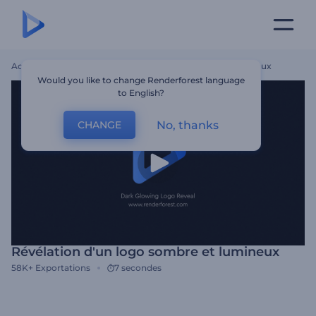
Accueil
Modèles
Révélation D'un Logo Sombre Et Lumineux
Would you like to change Renderforest language
to English?
No, thanks
CHANGE
Révélation d'un logo sombre et lumineux
58K+
Exportations
7 secondes