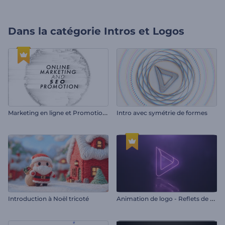
Dans la catégorie
Intros et Logos
M
arketing en ligne et Promotion SEO
Intro avec symétrie de formes
A
nimation de logo - Reflets de néon
Introduction à Noël tricoté