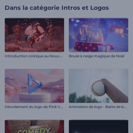
Dans la catégorie
Intros et Logos
I
ntroduction onirique au Nouvel An chinois
Boule à neige magique de Noël
D
évoilement du logo de Pink Valley
A
nimation de logo - Batte de baseball