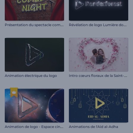
P
résentation du spectacle comique
R
évélation de logo Lumière douce
I
ntro cœurs floraux de la Saint-Valentin
Animation électrique du logo
A
nimation de logo - Espace cinématographique
Animations de l'Aïd al-Adha