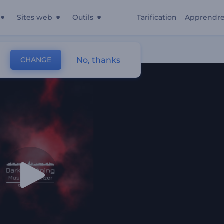
Sites web
Outils
Tarification
Apprendr
g
No, thanks
CHANGE