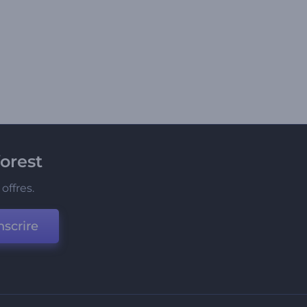
orest
offres.
nscrire