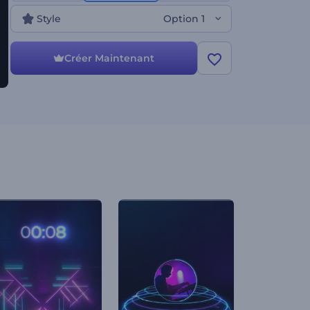
d'autres choses encore. Essayez-le maintenant !
Style
Option 1
Créer Maintenant