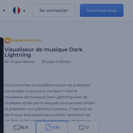
e
Se connecter
Inscrivez-vous
Modèle Premium
Visualiseur de musique Dark
Lightning
1K+
Exportations
Jusqu’à 30min.
Vous cherchez un excellent moyen de présenter
vos projets musicaux à vos fans ? Voici le
visualiseur de musique Dark Lightning avec de
multiples styles parmi lesquels vous pouvez choisir
et présenter vos rythmes musicaux. C'est tout ce
dont vous avez besoin pour attirer l'attention de
vos fans et les garder fascinés par vos morceaux.
Utilisez-le pour promouvoir vos singles, vos albums
16:9
9:16
1:1
musicaux, la sortie de nouveaux titres, et bien