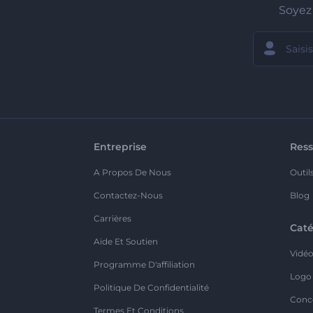
Soyez 
Entreprise
Ress
A Propos De Nous
Outil
Contactez-Nous
Blog
Carrières
Caté
Aide Et Soutien
Vidé
Programme D'affiliation
Logo
Politique De Confidentialité
Conc
Termes Et Conditions