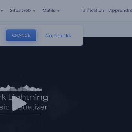
Sites web
Outils
Tarification
Apprendr
g
No, thanks
CHANGE