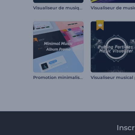
Visualiseur de musique beats rhytmiques
Promotion minimaliste d'un album musical
Insc