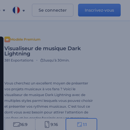
e
Se connecter
Inscrivez-vous
Modèle Premium
Visualiseur de musique Dark
Lightning
381
Exportations
Jusqu’à 30min.
Vous cherchez un excellent moyen de présenter
vos projets musicaux à vos fans ? Voici le
visualiseur de musique Dark Lightning avec de
multiples styles parmi lesquels vous pouvez choisir
et présenter vos rythmes musicaux. C'est tout ce
dont vous avez besoin pour attirer l'attention de
vos fans et les garder fascinés par vos morceaux.
Utilisez-le pour promouvoir vos singles, vos albums
16:9
9:16
1:1
musicaux, la sortie de nouveaux titres, et bien