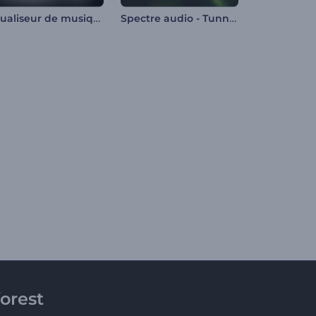
Visualiseur de musique rythmique de voiture
Spectre audio - Tunnel futuriste
orest