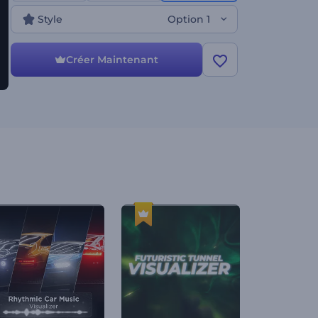
d'autres choses encore. Essayez-le maintenant !
Style
Option 1
Créer Maintenant