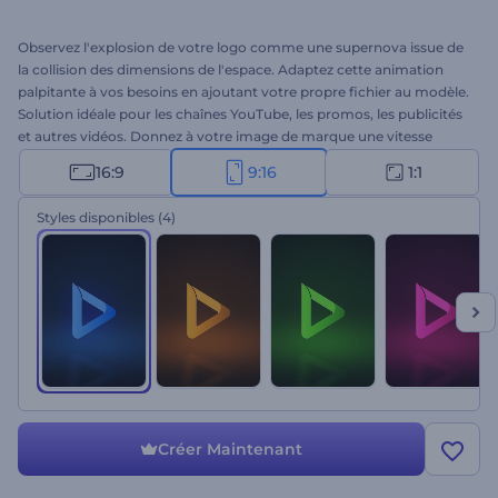
Observez l'explosion de votre logo comme une supernova issue de
la collision des dimensions de l'espace. Adaptez cette animation
palpitante à vos besoins en ajoutant votre propre fichier au modèle.
Solution idéale pour les chaînes YouTube, les promos, les publicités
et autres vidéos. Donnez à votre image de marque une vitesse
supraluminique grâce à l’animation de logo "Explosion
16:9
9:16
1:1
hyperspatiale". À vous d’essayer !
Styles disponibles
(4)
Créer Maintenant