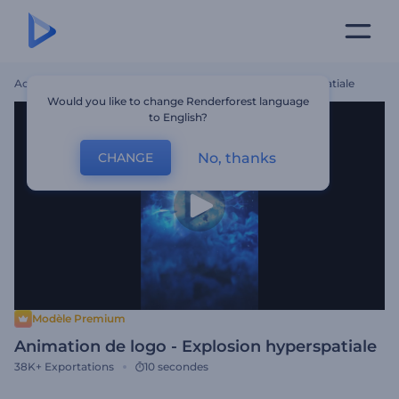
Accueil
Modèles
Animation De Logo - Explosion Hyperspatiale
Would you like to change Renderforest language
to English?
No, thanks
CHANGE
Modèle Premium
Animation de logo - Explosion hyperspatiale
38K+
Exportations
10 secondes