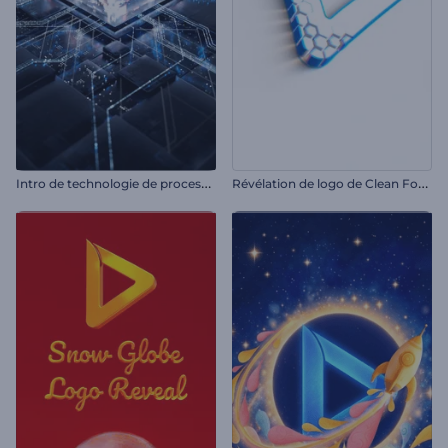
I
ntro de technologie de processeurs
R
évélation de logo de Clean Forming