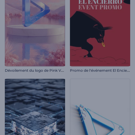
D
évoilement du logo de Pink Valley
P
romo de l'événement El Encierro