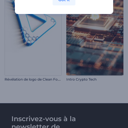
R
évélation de logo de Clean Forming
Intro Crypto Tech
Inscrivez-vous à la
newsletter de