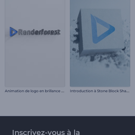
A
nimation de logo en brillance élégante
I
ntroduction à Stone Block Shatter
Inscrivez-vous à la