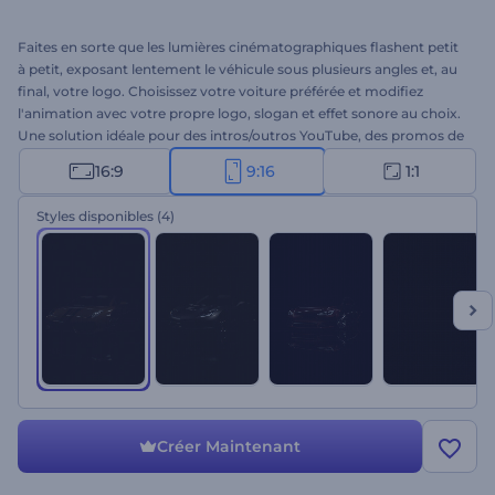
Faites en sorte que les lumières cinématographiques flashent petit
à petit, exposant lentement le véhicule sous plusieurs angles et, au
final, votre logo. Choisissez votre voiture préférée et modifiez
l'animation avec votre propre logo, slogan et effet sonore au choix.
Une solution idéale pour des intros/outros YouTube, des promos de
jeux, des blogs sur les voitures, des publicités, etc. Obtenez votre
16:9
9:16
1:1
animation impeccable dès maintenant !
Styles disponibles
(4)
Créer Maintenant