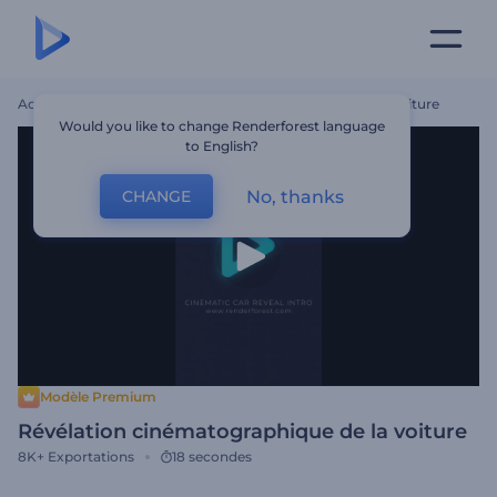
Accueil
Modèles
Révélation Cinématographique De La Voiture
Would you like to change Renderforest language
to English?
No, thanks
CHANGE
Modèle Premium
Révélation cinématographique de la voiture
8K+
Exportations
18 secondes