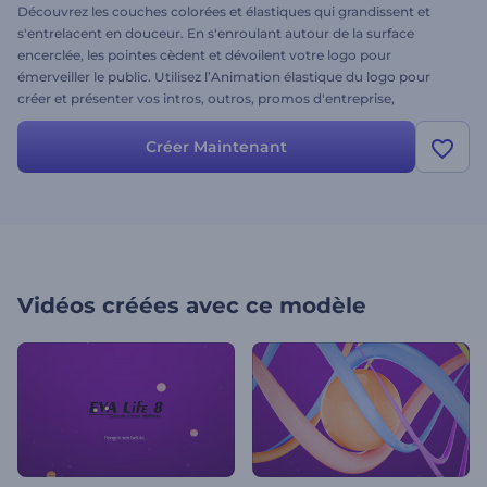
Découvrez les couches colorées et élastiques qui grandissent et
s'entrelacent en douceur. En s'enroulant autour de la surface
encerclée, les pointes cèdent et dévoilent votre logo pour
émerveiller le public. Utilisez l’Animation élastique du logo pour
créer et présenter vos intros, outros, promos d'entreprise,
émissions de société et bien d'autres vidéos. Envie d'essayer ?
Téléchargez votre logo et nous nous occuperons du reste.
Créer Maintenant
Vidéos créées avec ce modèle