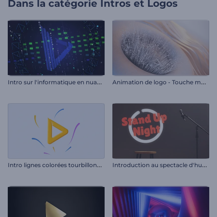
Dans la catégorie
Intros et Logos
I
ntro sur l'informatique en nuage et l'hébergement
A
nimation de logo - Touche musicale
I
ntro lignes colorées tourbillonnantes
I
ntroduction au spectacle d'humour