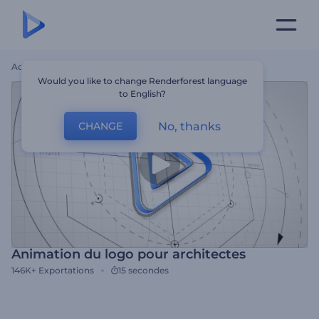
Accueil
Modèles
Animation Du Logo Pour Architectes
Would you like to change Renderforest language
to English?
No, thanks
CHANGE
Animation du logo pour architectes
146K+
Exportations
15 secondes