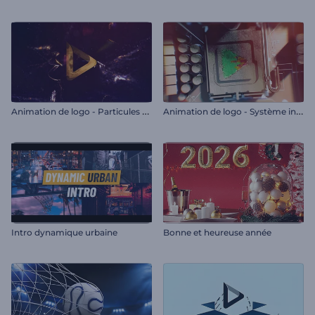
A
nimation de logo - Particules en feu
A
nimation de logo - Système informatique
Intro dynamique urbaine
Bonne et heureuse année