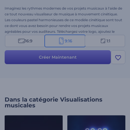
Imaginez les rythmes modernes de vos projets musicaux à l'aide de
ce tout nouveau visualiseur de musique à mouvement cinétique.
Les couleurs pastel harmonieuses de ce modèle cinétique sont tout
ce dont vous avez besoin pour rendre vos projets musicaux
agréables pour vos auditeurs. Téléchargez votre logo, ajoutez le
nom de votre morceau et préparez-vous à créer un visualiseur
16:9
9:16
1:1
professionnel en quelques clics. Parfait pour les sorties de single, les
promotions d'album, les chaînes musicales, et bien plus encore.
Excitez votre public avec votre visualiseur de musique de pointe.
Créer Maintenant
Essayez-le dès maintenant !
Dans la catégorie
Visualisations
musicales