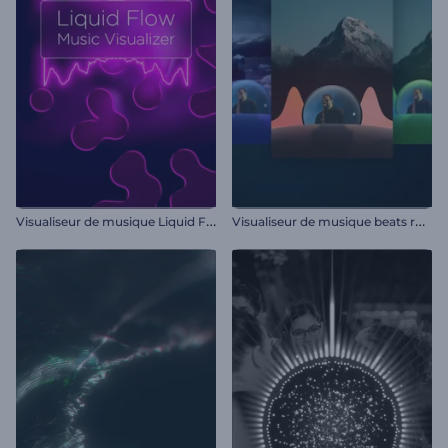
V
isualiseur de musique Liquid Flow
V
isualiseur de musique beats rhytmiques