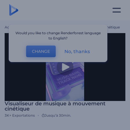
Accueil
Modèles
Visualiseur De Musique À Mouvement Cinétique
Would you like to change Renderforest language
to English?
No, thanks
CHANGE
Visualiseur de musique à mouvement
cinétique
3K+
Exportations
Jusqu’à 30min.