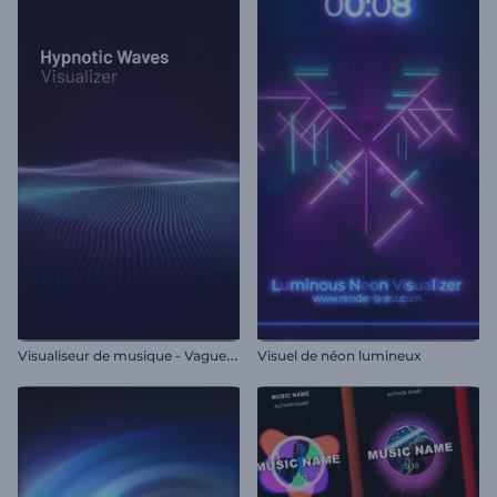
V
isualiseur de musique - Vagues hypnotiques
Visuel de néon lumineux