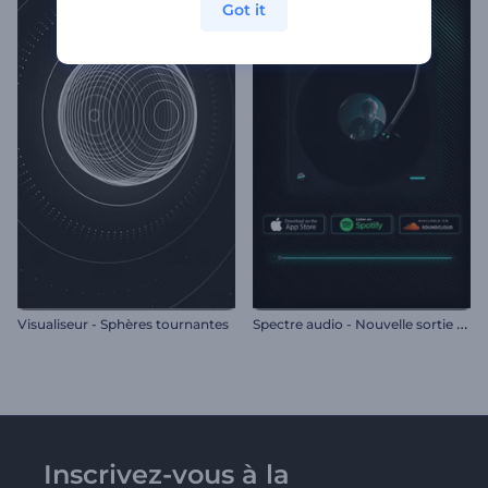
Got it
S
pectre audio - Nouvelle sortie musicale
Visualiseur - Sphères tournantes
Inscrivez-vous à la