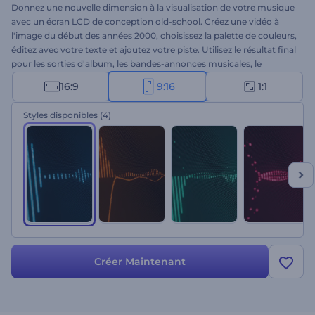
Donnez une nouvelle dimension à la visualisation de votre musique
avec un écran LCD de conception old-school. Créez une vidéo à
l'image du début des années 2000, choisissez la palette de couleurs,
éditez avec votre texte et ajoutez votre piste. Utilisez le résultat final
pour les sorties d'album, les bandes-annonces musicales, le
lancement de nouveaux titres, et bien plus encore. Essayez
16:9
9:16
1:1
gratuitement dès aujourd'hui !
Styles disponibles
(4)
Créer Maintenant