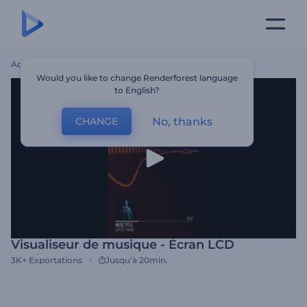
Accueil
Modèles
Visualiseur De Musique - Écran LCD
Would you like to change Renderforest language
to English?
No, thanks
CHANGE
Visualiseur de musique - Écran LCD
3K+
Exportations
Jusqu’à 20min.