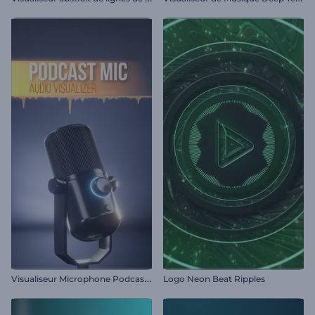
V
isualiseur Microphone Podcast Audio
Logo Neon Beat Ripples