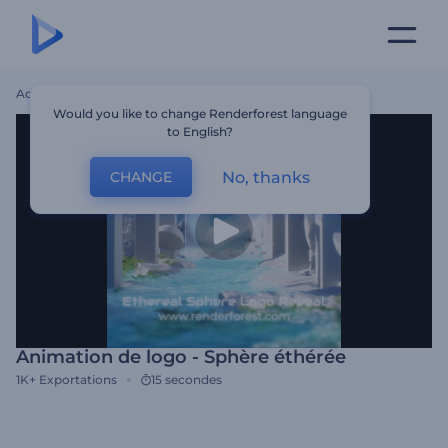
Accueil
Modèles
Animation De Logo - Sphère Éthérée
Would you like to change Renderforest language
to English?
No, thanks
CHANGE
Animation de logo - Sphère éthérée
1K+
Exportations
15 secondes