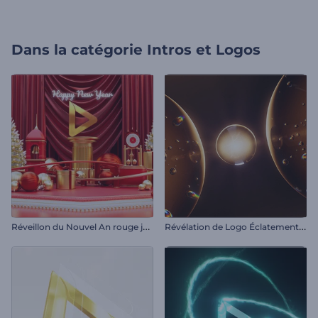
Dans la catégorie
Intros et Logos
R
éveillon du Nouvel An rouge jovial
R
évélation de Logo Éclatement de Bulles