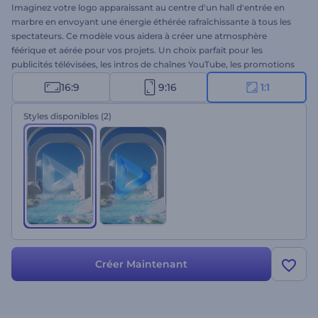
Imaginez votre logo apparaissant au centre d'un hall d'entrée en
marbre en envoyant une énergie éthérée rafraîchissante à tous les
spectateurs. Ce modèle vous aidera à créer une atmosphère
féérique et aérée pour vos projets. Un choix parfait pour les
publicités télévisées, les intros de chaînes YouTube, les promotions
de produits, et bien plus encore. Téléchargez votre logo et obtenez
16:9
9:16
1:1
une animation professionnelle en à peine quelques minutes. À vous
d'essayer par vous-même !
Styles disponibles
(2)
Créer Maintenant