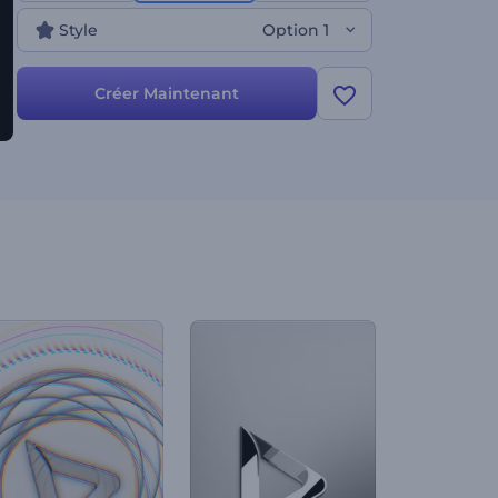
Style
Option 1
Créer Maintenant