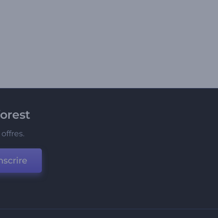
orest
offres.
nscrire