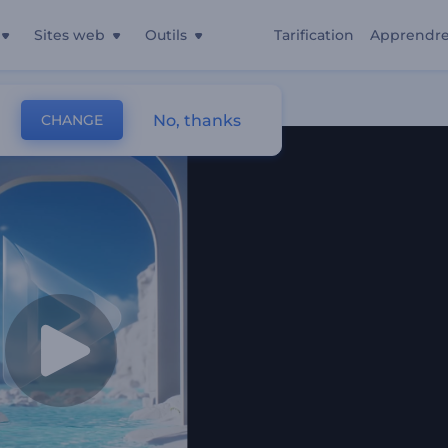
Sites web
Outils
Tarification
Apprendr
No, thanks
CHANGE