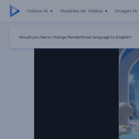
Vidéos IA
Modèles de Vidéos
Images IA
Accueil
Modèles
Animation De Logo - Sphère Éthérée
Would you like to change Renderforest language to English?