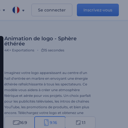
e
Se connecter
Inscrivez-vous
Animation de logo - Sphère
éthérée
4K+
Exportations
15 secondes
Imaginez votre logo apparaissant au centre d'un
hall d'entrée en marbre en envoyant une énergie
éthérée rafraîchissante à tous les spectateurs. Ce
modèle vous aidera à créer une atmosphère
féérique et aérée pour vos projets. Un choix parfait
pour les publicités télévisées, les intros de chaînes
YouTube, les promotions de produits, et bien plus
encore. Téléchargez votre logo et obtenez une
animation professionnelle en à peine quelques
16:9
9:16
1:1
minutes. À vous d'essayer par vous-même !