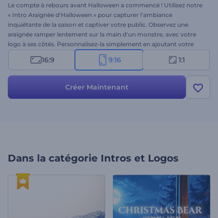
Le compte à rebours avant Halloween a commencé ! Utilisez notre
« Intro Araignée d'Halloween » pour capturer l'ambiance
inquiétante de la saison et captiver votre public. Observez une
araignée ramper lentement sur la main d'un monstre, avec votre
logo à ses côtés. Personnalisez-la simplement en ajoutant votre
logo, votre slogan et une musique de fond effrayante. Idéal pour les
16:9
9:16
1:1
invitations, les messages de vœux, les introductions effrayantes, les
promotions d'événements et autres projets thématiques
d'Halloween. Essayez-la dès maintenant !
Créer Maintenant
Dans la catégorie
Intros et Logos