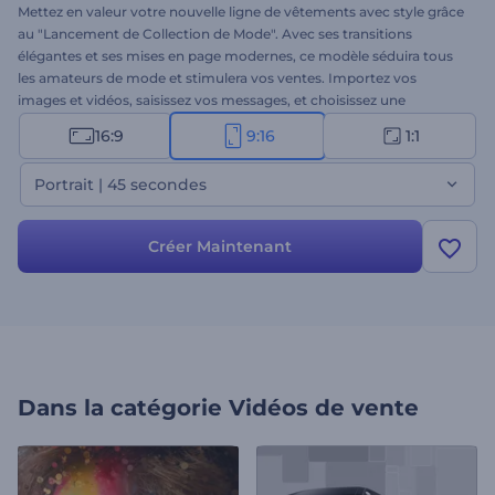
Mettez en valeur votre nouvelle ligne de vêtements avec style grâce
au "Lancement de Collection de Mode". Avec ses transitions
élégantes et ses mises en page modernes, ce modèle séduira tous
les amateurs de mode et stimulera vos ventes. Importez vos
images et vidéos, saisissez vos messages, et choisissez une
musique de fond entraînante. Idéal pour le lancement de
16:9
9:16
1:1
collections saisonnières, la promotion de pièces de créateurs ou la
création de vidéos promotionnelles stylées. Créez dès maintenant
Portrait | 45 secondes
et séduisez les passionnés de mode à chaque regard !
Créer Maintenant
Dans la catégorie
Vidéos de vente