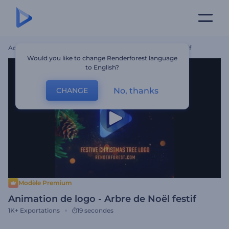
Accueil
Modèles
Animation De Logo - Arbre De Noël Festif
Would you like to change Renderforest language
to English?
No, thanks
CHANGE
Modèle Premium
Animation de logo - Arbre de Noël festif
1K+
Exportations
19 secondes