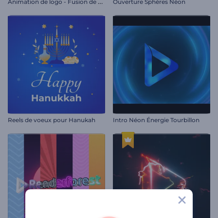
A
nimation de logo - Fusion de particules
Ouverture Sphères Néon
Reels de voeux pour Hanukah
Intro Néon Énergie Tourbillon