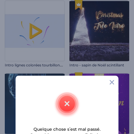
I
ntro lignes colorées tourbillonnantes
Intro - sapin de Noël scintillant
Quelque chose s՛est mal passé.