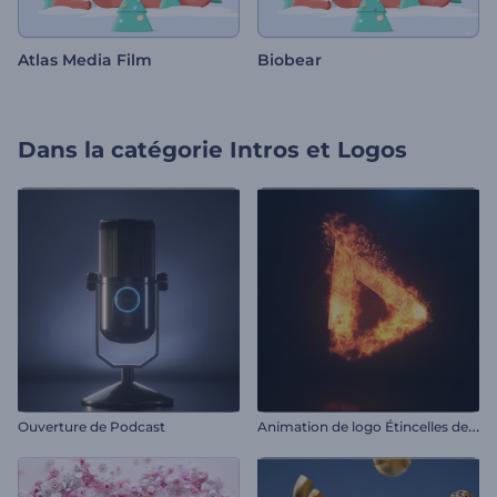
Atlas Media Film
Biobear
Dans la catégorie
Intros et Logos
A
nimation de logo Étincelles de feu rapides
Ouverture de Podcast