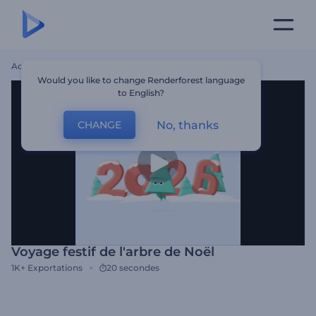
Accueil
Modèles
Voyage Festif De L'arbre De Noël
Would you like to change Renderforest language
to English?
No, thanks
CHANGE
Voyage festif de l'arbre de Noël
1K+
Exportations
20 secondes