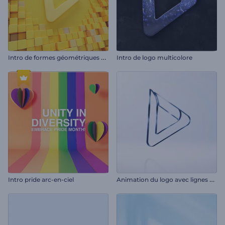
I
ntro de formes géométriques épurées
Intro de logo multicolore
A
nimation du logo avec lignes claires
Intro pride arc-en-ciel