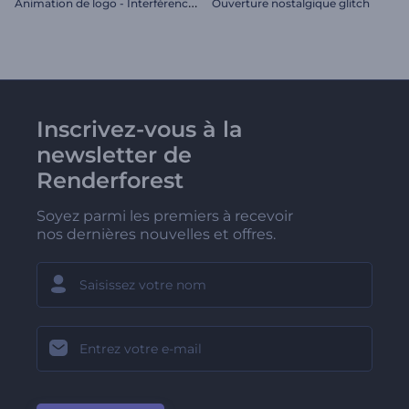
A
nimation de logo - Interférence glitch
Ouverture nostalgique glitch
Inscrivez-vous à la
newsletter de
Renderforest
Soyez parmi les premiers à recevoir
nos dernières nouvelles et offres.