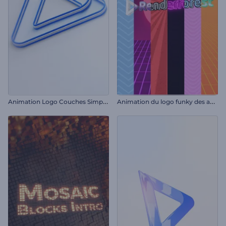
A
nimation Logo Couches Simples
A
nimation du logo funky des années 80