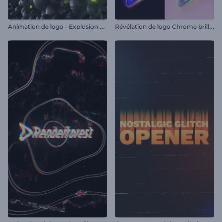
A
nimation de logo - Explosion moléculaire
R
évélation de logo Chrome brillant