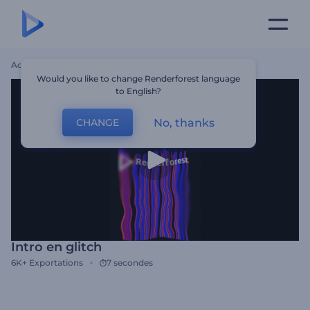
Accueil
Modèles
Intro En Glitch
Would you like to change Renderforest language
to English?
No, thanks
CHANGE
Intro en glitch
6K+
Exportations
7 secondes