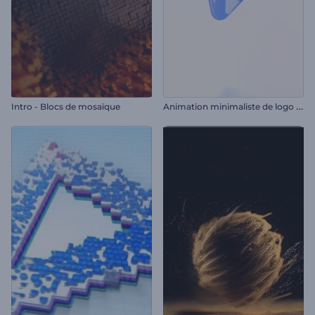
A
nimation minimaliste de logo d'entreprise
Intro - Blocs de mosaïque