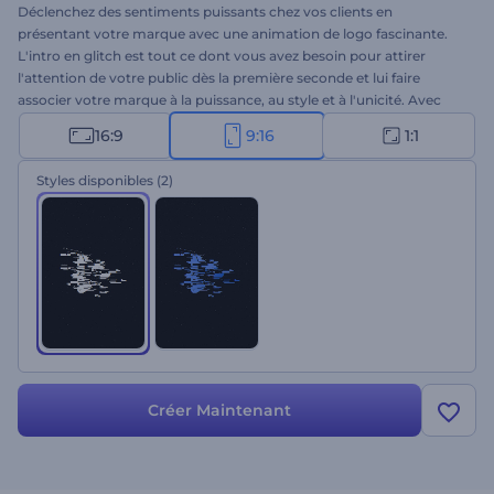
Déclenchez des sentiments puissants chez vos clients en
présentant votre marque avec une animation de logo fascinante.
L'intro en glitch est tout ce dont vous avez besoin pour attirer
l'attention de votre public dès la première seconde et lui faire
associer votre marque à la puissance, au style et à l'unicité. Avec
une combinaison unique d'effets de glitch, de textures en détresse
16:9
9:16
1:1
et de visuels énergiques, cette intro créera à coup sûr une
perception puissante de votre marque. Prenez une minute pour
Styles disponibles
(2)
télécharger votre logo, et écrivez le nom de votre marque et le
slogan pour obtenir une animation de logo en haute résolution.
Parfaitement adaptée aux promotions de produits technologiques,
aux ouvertures de chaînes de jeux, aux teasers d'événements, aux
ouvertures de présentations cyberpunk, et à bien d'autres choses
encore. Essayez-le maintenant !
Créer Maintenant