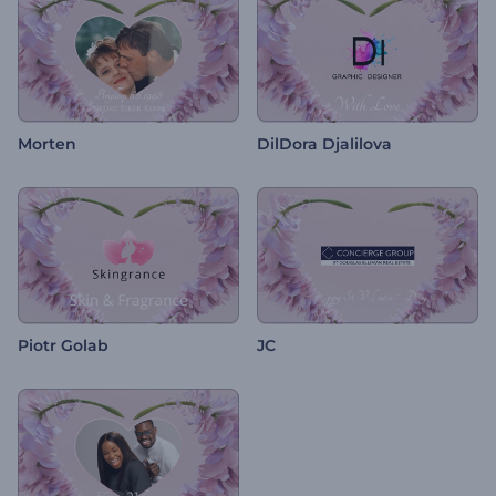
Morten
DilDora Djalilova
Piotr Golab
JC