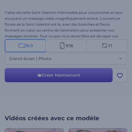
Faites de cette Saint-Valentin mémorable pour vos proches en leur
envoyant un message vidéo magnifiquement animé. L'ouverture
florale de la Saint-Valentin est là, avec des branches et fleurs
formant un cœur au centre de l’animation pour présenter vos
messages sincères. Tout ce que vous devez faire est de taper vos
messages romantiques et attendre quelques minutes pour obtenir
16:9
9:16
1:1
votre animation professionnelle. Il est parfaitement adapté pour les
confessions d’amour, salutations de vacances, publicités TV,
Grand écran | Photo
Présentation de Saint-Valentin, et beaucoup plus de projets. Créez
votre propre vidéo unique de la Saint-Valentin aujourd’hui et rendez
la journée de votre partenaire inoubliable. Essayez-la maintenant!
Créer Maintenant
Vidéos créées avec ce modèle