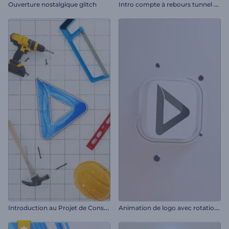
I
ntro compte à rebours tunnel cosmique
Ouverture nostalgique glitch
I
ntroduction au Projet de Construction
A
nimation de logo avec rotation minimale