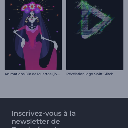
A
nimations Dia de Muertos (jour des morts)
Révélation logo Swift Glitch
Inscrivez-vous à la
newsletter de