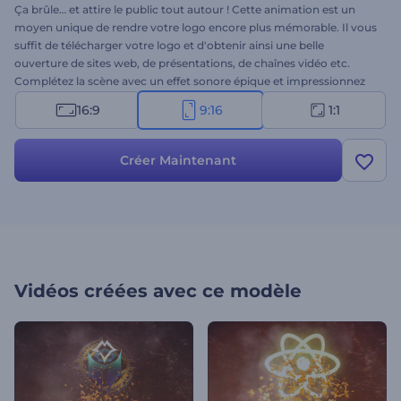
Ça brûle… et attire le public tout autour ! Cette animation est un
moyen unique de rendre votre logo encore plus mémorable. Il vous
suffit de télécharger votre logo et d'obtenir ainsi une belle
ouverture de sites web, de présentations, de chaînes vidéo etc.
Complétez la scène avec un effet sonore épique et impressionnez
vos clients. Allumez le feu – essayez ce modèle dès maintenant !
16:9
9:16
1:1
Créer Maintenant
Vidéos créées avec ce modèle