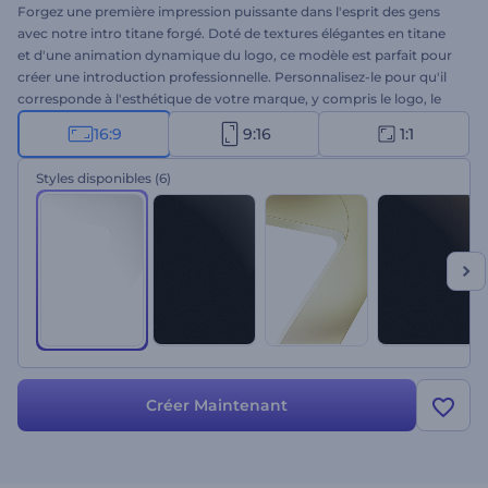
Forgez une première impression puissante dans l'esprit des gens
avec notre intro titane forgé. Doté de textures élégantes en titane
et d'une animation dynamique du logo, ce modèle est parfait pour
créer une introduction professionnelle. Personnalisez-le pour qu'il
corresponde à l'esthétique de votre marque, y compris le logo, le
texte et la musique de fond. Parfait pour les lancements de
16:9
9:16
1:1
produits, les présentations de services, les vidéos promotionnelles,
les intros ou outros de chaînes, etc. Créez dès maintenant et
Styles disponibles
(6)
captivez vos spectateurs comme jamais auparavant !
Créer Maintenant