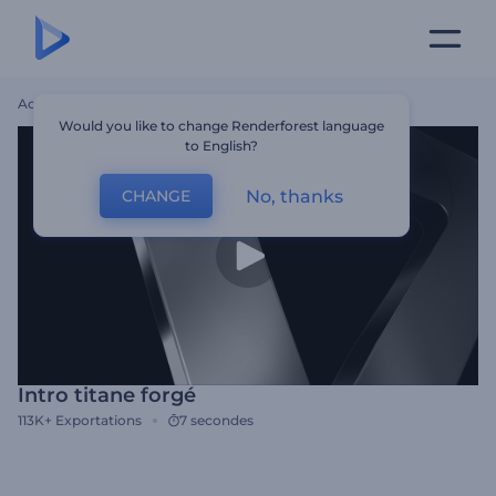
Accueil
Modèles
Intro Titane Forgé
Would you like to change Renderforest language
to English?
No, thanks
CHANGE
Intro titane forgé
113K+
Exportations
7 secondes