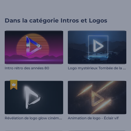
Dans la catégorie
Intros et Logos
L
ogo mystérieux Tombée de la nuit
Intro rétro des années 80
R
évélation de logo glow cinématique
Animation de logo - Éclair vif