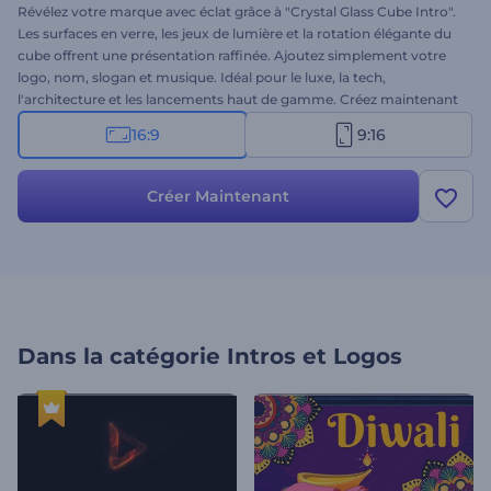
Révélez votre marque avec éclat grâce à "Crystal Glass Cube Intro".
Les surfaces en verre, les jeux de lumière et la rotation élégante du
cube offrent une présentation raffinée. Ajoutez simplement votre
logo, nom, slogan et musique. Idéal pour le luxe, la tech,
l'architecture et les lancements haut de gamme. Créez maintenant
et faites briller votre marque sous tous ses angles !
16:9
9:16
Créer Maintenant
Dans la catégorie
Intros et Logos