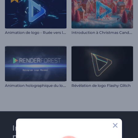
A
nimation de logo - Ruée vers le jeu vidéo
I
ntroduction à Christmas Candyland
A
nimation holographique du logo
Révélation de logo Flashy Glitch
Inscrivez-vous à la
newsletter de