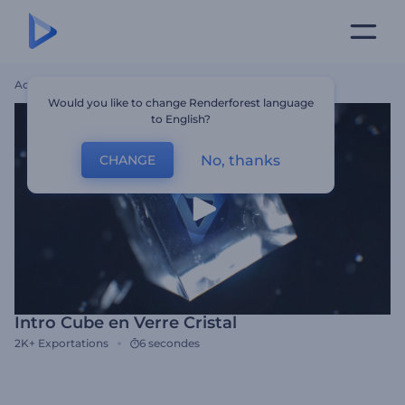
Accueil
Modèles
Intro Cube En Verre Cristal
Would you like to change Renderforest language
to English?
No, thanks
CHANGE
Intro Cube en Verre Cristal
2K+
Exportations
6 secondes