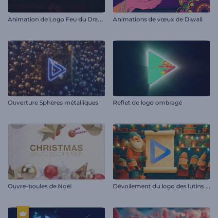
A
nimation de Logo Feu du Dragon
Animations de vœux de Diwali
Ouverture Sphères métalliques
Reflet de logo ombragé
D
évoilement du logo des lutins du Père Noël
Ouvre-boules de Noël