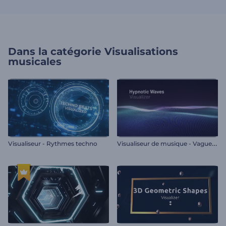
Dans la catégorie
Visualisations
musicales
V
isualiseur de musique - Vagues hypnotiques
Visualiseur - Rythmes techno