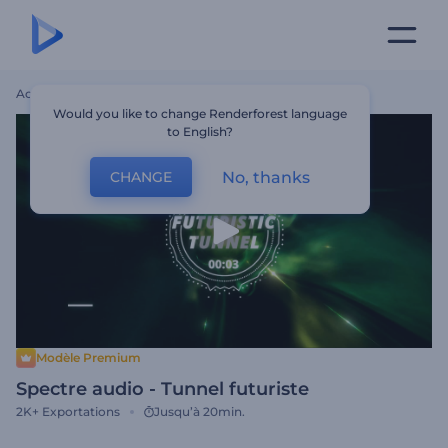
Accueil
Modèles
Spectre Audio - Tunnel Futuriste
Would you like to change Renderforest language
to English?
No, thanks
CHANGE
Modèle Premium
Spectre audio - Tunnel futuriste
2K+
Exportations
Jusqu’à 20min.