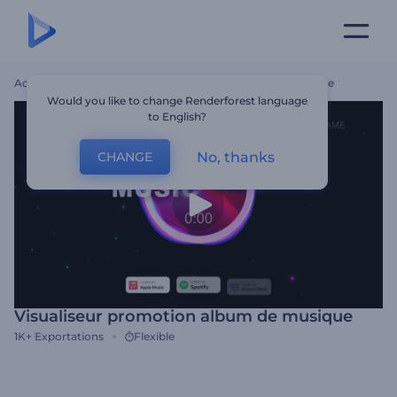
Accueil
Modèles
Visualiseur Promotion Album De Musique
Would you like to change Renderforest language
to English?
No, thanks
CHANGE
Visualiseur promotion album de musique
1K+
Exportations
Flexible