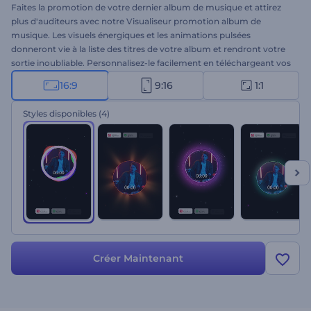
Faites la promotion de votre dernier album de musique et attirez
plus d'auditeurs avec notre Visualiseur promotion album de
musique. Les visuels énergiques et les animations pulsées
donneront vie à la liste des titres de votre album et rendront votre
sortie inoubliable. Personnalisez-le facilement en téléchargeant vos
morceaux de musique, en ajoutant les noms de l'album et de la
16:9
9:16
1:1
liste des pistes, et en choisissant le style qui correspond à
l'ambiance de votre musique. Parfait pour la promotion d'un
Styles disponibles
(4)
album, la sortie d'un nouveau single, les vidéos d'une chaîne
musicale ou tout autre projet musical. Créez dès maintenant !
Créer Maintenant