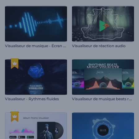
V
isualiseur de musique - Écran LCD
Visualiseur de réaction audio
V
isualiseur de musique beats rhytmiques
Visualiseur - Rythmes fluides