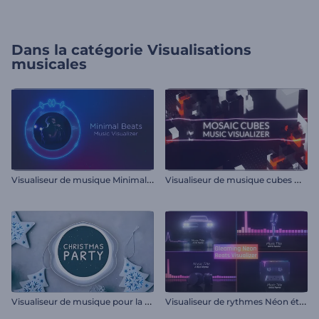
Dans la catégorie
Visualisations
musicales
V
isualiseur de musique Minimal Beats
V
isualiseur de musique cubes mosaïques
V
isualiseur de musique pour la fête de Noël
V
isualiseur de rythmes Néon étincelant