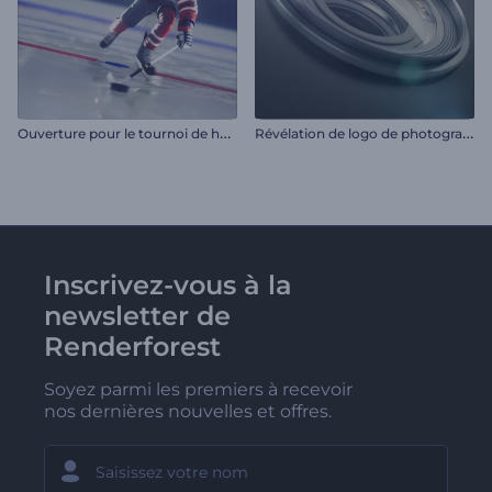
O
uverture pour le tournoi de hockey
R
évélation de logo de photographe
Inscrivez-vous à la
newsletter de
Renderforest
Soyez parmi les premiers à recevoir
nos dernières nouvelles et offres.