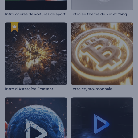
Intro course de voitures de sport
Intro au thème du Yin et Yang
Intro d’Astéroïde Écrasant
Intro crypto-monnaie