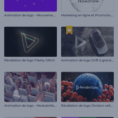
A
nimation de logo - Mouvement simple
M
arketing en ligne et Promotion SEO
A
nimation de logo Drift à grande vitesse
Révélation de logo Flashy Glitch
A
nimation de logo - Modularité abstraite
R
évélation de logo Division cellulaire