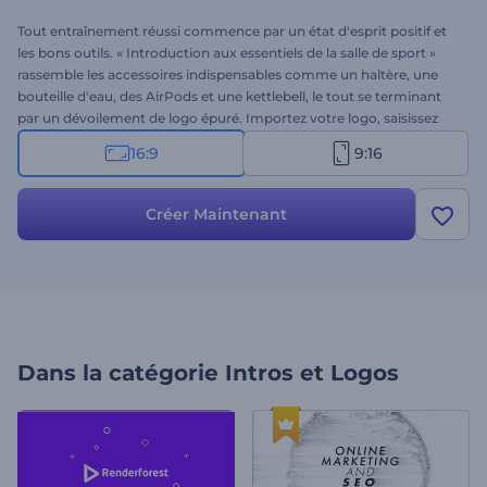
Tout entraînement réussi commence par un état d'esprit positif et
les bons outils. « Introduction aux essentiels de la salle de sport »
rassemble les accessoires indispensables comme un haltère, une
bouteille d'eau, des AirPods et une kettlebell, le tout se terminant
par un dévoilement de logo épuré. Importez votre logo, saisissez
votre slogan et choisissez une musique de fond pour une
16:9
9:16
présentation unique, avec des transitions fluides et un éclairage
digne du cinéma. Idéal pour la promotion des centres de fitness, les
projets sur le thème du sport et les contenus axés sur un mode de
Créer Maintenant
vie sain. Essayez-le dès maintenant !
Dans la catégorie
Intros et Logos