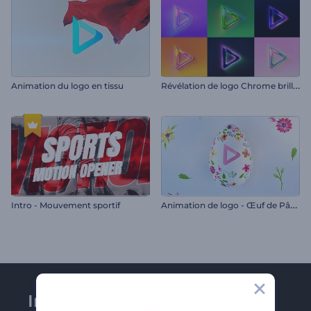
R
évélation de logo Chrome brillant
Animation du logo en tissu
A
nimation de logo - Œuf de Pâques floral
Intro - Mouvement sportif
Inscrivez-vous à la