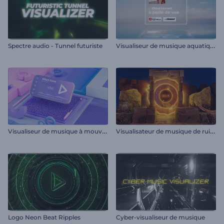
V
isualiseur de musique aquatique
Spectre audio - Tunnel futuriste
V
isualiseur de musique à mouvement cinétique
V
isualisateur de musique de ruines anciennes
Logo Neon Beat Ripples
Cyber-visualiseur de musique