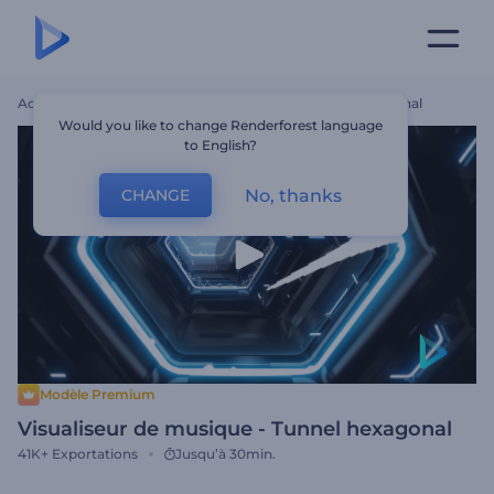
Accueil
Modèles
Visualiseur De Musique - Tunnel Hexagonal
Would you like to change Renderforest language
to English?
No, thanks
CHANGE
Modèle Premium
Visualiseur de musique - Tunnel hexagonal
41K+
Exportations
Jusqu’à 30min.