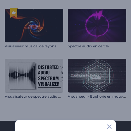
Visualiseur musical de rayons
Spectre audio en cercle
V
isualisateur de spectre audio déformé
V
isualiseur - Euphorie en mouvement