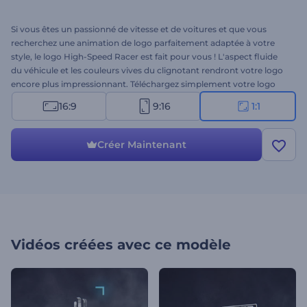
Si vous êtes un passionné de vitesse et de voitures et que vous
recherchez une animation de logo parfaitement adaptée à votre
style, le logo High-Speed Racer est fait pour vous ! L'aspect fluide
du véhicule et les couleurs vives du clignotant rendront votre logo
encore plus impressionnant. Téléchargez simplement votre logo
pour créer l'animation la plus efficace qui soit. Idéal pour les
16:9
9:16
1:1
publicités TV, les chaînes YouTube, les introductions de
présentations et bien plus encore. Essayez ce tout nouveau modèle
dès maintenant ! Version carrée. 3… 2… 1… C'est parti !
Créer Maintenant
Vidéos créées avec ce modèle