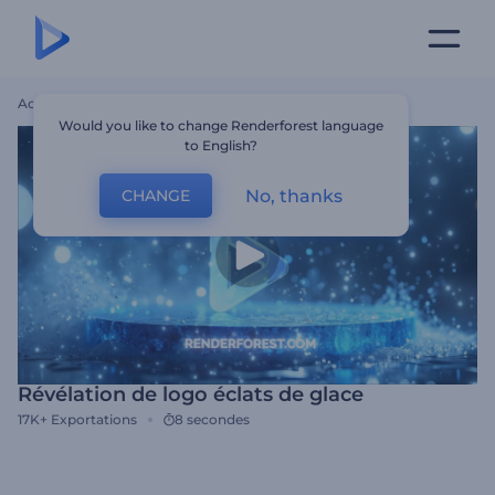
Accueil
Modèles
Révélation De Logo Éclats De Glace
Would you like to change Renderforest language
to English?
No, thanks
CHANGE
Révélation de logo éclats de glace
17K+
Exportations
8 secondes