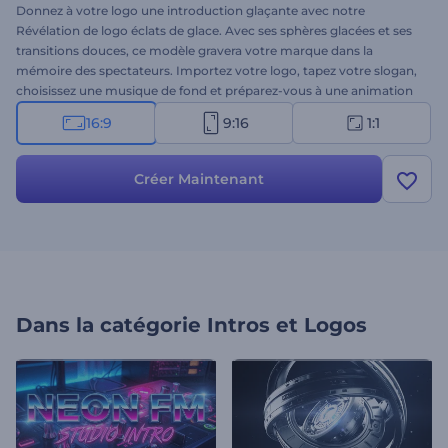
Donnez à votre logo une introduction glaçante avec notre
Révélation de logo éclats de glace. Avec ses sphères glacées et ses
transitions douces, ce modèle gravera votre marque dans la
mémoire des spectateurs. Importez votre logo, tapez votre slogan,
choisissez une musique de fond et préparez-vous à une animation
de logo de qualité professionnelle. Parfait pour les introductions de
16:9
9:16
1:1
services ou d'entreprises, les ouvertures de présentations
d'entreprises, les promos de chaînes et bien d'autres projets
créatifs. Créez dès maintenant !
Créer Maintenant
Dans la catégorie
Intros et Logos