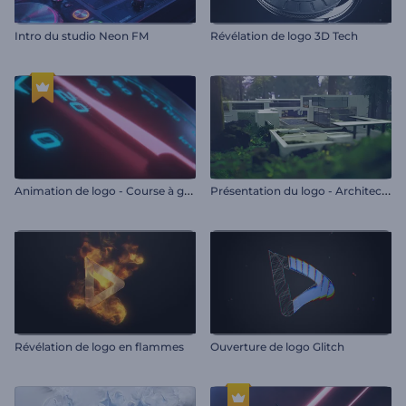
Intro du studio Neon FM
Révélation de logo 3D Tech
A
nimation de logo - Course à grande vitesse
P
résentation du logo - Architecture dans la nature
Révélation de logo en flammes
Ouverture de logo Glitch