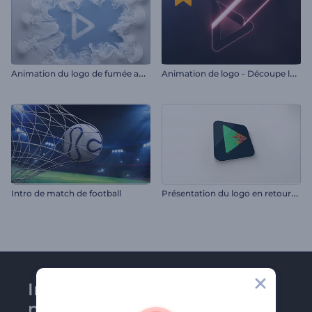
A
nimation du logo de fumée au ralenti
A
nimation de logo - Découpe laser au néon
P
résentation du logo en retournement
Intro de match de football
Inscrivez-vous à la
newsletter de