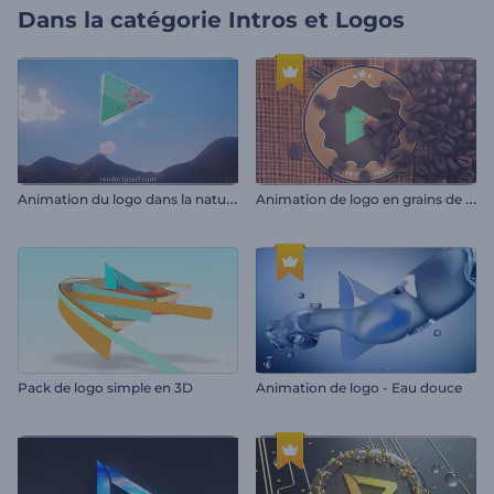
Dans la catégorie
Intros et Logos
A
nimation du logo dans la nature vivante
A
nimation de logo en grains de café
Pack de logo simple en 3D
Animation de logo - Eau douce