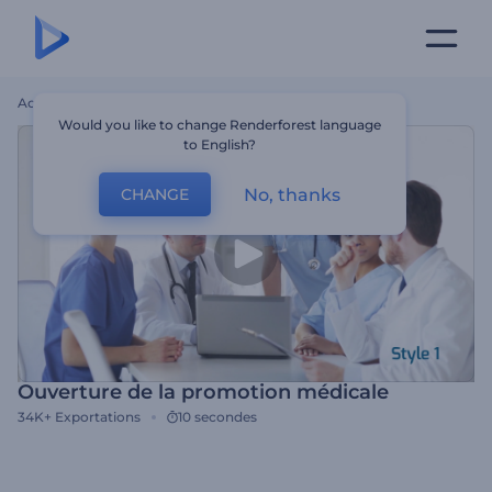
Accueil
Modèles
Ouverture De La Promotion Médicale
Would you like to change Renderforest language
to English?
No, thanks
CHANGE
Ouverture de la promotion médicale
34K+
Exportations
10 secondes