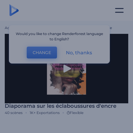
Accueil
Modèles
Diaporama Sur Les Éclaboussures D'encre
Would you like to change Renderforest language
to English?
No, thanks
CHANGE
Diaporama sur les éclaboussures d'encre
40
scènes
1K+
Exportations
Flexible