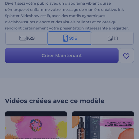
Divertissez votre public avec un diaporama vibrant qui se
démarque et enflamme votre message de manière créative. Ink
Splatter Slideshow est là, avec des motifs dynamiques
d'éclaboussures d'encre et des visuels brillants et colorés qui
rendront certainement votre présentation intéressante à regarder.
Il vous suffit de télécharger vos fichiers multimédias, d'écrire vos
16:9
9:16
1:1
textes, de choisir une piste musicale et d'attendre quelques
minutes pour profiter de votre vidéo. Parfait pour les diaporamas à
usage personnel ou professionnel, les présentations à thème, les
Créer Maintenant
promotions commerciales, les ouvertures d'art, et bien d'autres
utilisations. Prenez le temps d'utiliser ce modèle coloré pour
donner à votre projet un aspect contemporain. Essayez-le
maintenant !
Vidéos créées avec ce modèle