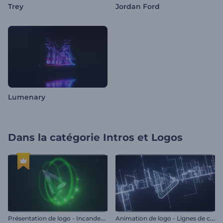
Trey
Jordan Ford
Lumenary
Dans la catégorie
Intros et Logos
P
résentation de logo - Incandescence de couleurs
A
nimation de logo - Lignes de circuits numériques