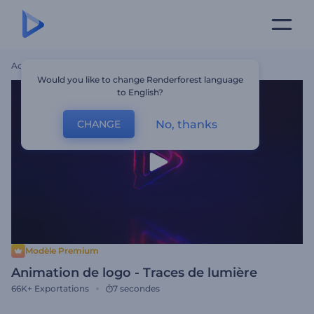
Accueil
Modèles
Animation De Logo - Traces De Lumière
Would you like to change Renderforest language
to English?
No, thanks
CHANGE
Modèle Premium
Animation de logo - Traces de lumière
66K+
Exportations
7 secondes