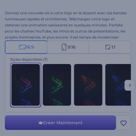
Donnez une nouvelle vie à votre logo en le dopant avec ces bandes
lumineuses rapides et scintillantes. Téléchargez votre logo et
obtenez une animation saisissante en quelques minutes. Parfaite
pour les chaînes YouTube, les intros et outros de présentations, les
projets d'entreprise, et plus encore. Il est temps de moderniser
l'identité de votre marque. Essayez l’animation du logo "Traces de
16:9
9:16
1:1
lumière" dès maintenant !
Styles disponibles
(7)
Créer Maintenant