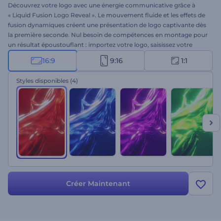
Découvrez votre logo avec une énergie communicative grâce à
« Liquid Fusion Logo Reveal ». Le mouvement fluide et les effets de
fusion dynamiques créent une présentation de logo captivante dès
la première seconde. Nul besoin de compétences en montage pour
un résultat époustouflant : importez votre logo, saisissez votre
slogan et choisissez une musique de fond. Idéal pour les
16:9
9:16
1:1
lancements de marque, les bandes-annonces, les agences de
création et les présentations percutantes. Créez dès maintenant et
Styles disponibles
(4)
mettez en valeur votre logo avec assurance !
Créer Maintenant