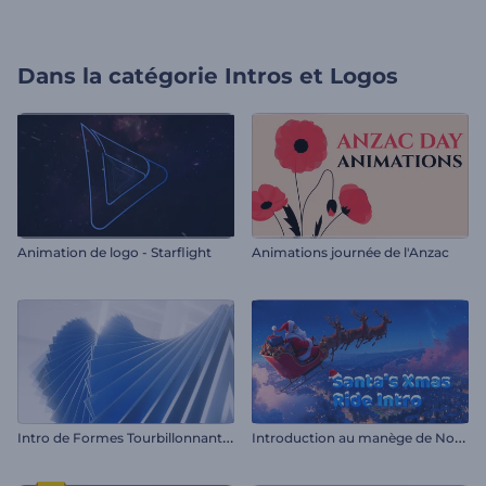
Dans la catégorie
Intros et Logos
Animation de logo - Starflight
Animations journée de l'Anzac
I
ntro de Formes Tourbillonnantes
I
ntroduction au manège de Noël du Père Noël