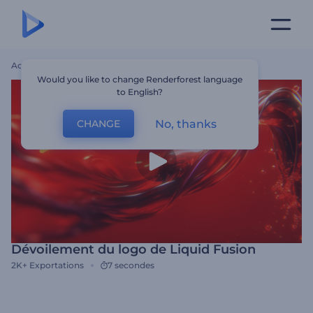
Accueil
Modèles
Dévoilement Du Logo De Liquid Fusion
Would you like to change Renderforest language
to English?
No, thanks
CHANGE
Dévoilement du logo de Liquid Fusion
2K+
Exportations
7 secondes