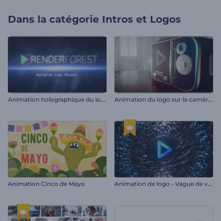
Dans la catégorie
Intros et Logos
A
nimation holographique du logo
A
nimation du logo sur la caméra vintage
A
nimation de logo - Vague de verre brisé
Animation Cinco de Mayo