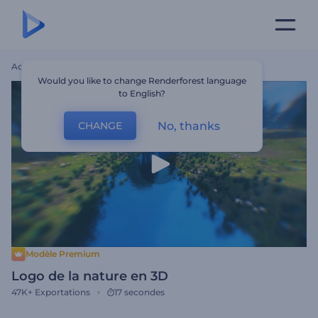
Accueil
Modèles
Logo De La Nature En 3D
Would you like to change Renderforest language
to English?
No, thanks
CHANGE
Modèle Premium
Logo de la nature en 3D
47K+
Exportations
17 secondes