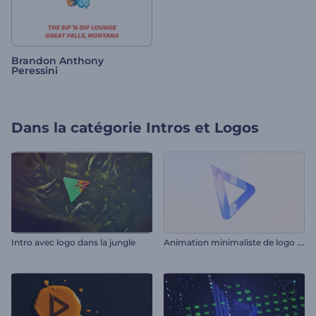
Brandon Anthony
Peressini
Dans la catégorie
Intros et Logos
A
nimation minimaliste de logo d'entreprise
Intro avec logo dans la jungle