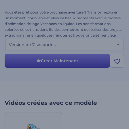
Vous êtes prêt pour votre prochaine aventure ? Transformez-la en
un moment inoubliable et plein de beaux moments avec le modèle
d’animation de logo Vacances en liquide. Les transformations
colorées et les transitions fluides permettront de réaliser des projets
extraordinaires en quelques minutes et trouveront aisément leur
place dans votre galerie. Option idéale pour les intros de vacances,
Version de 7 secondes
les projets familiaux et personnels, les invitations de vacances, les
ouvertures ainsi que les entreprises de tourisme ou de transport
pour les applications, les blogs et les chaînes YouTube, et bien
Créer Maintenant
d'autres projets. Ceci est la version de 7 secondes. Essayez-la en
téléchargeant simplement votre logo, en modifiant le texte, en
ajoutant de la musique et en cliquant sur "Aperçu".
Vidéos créées avec ce modèle