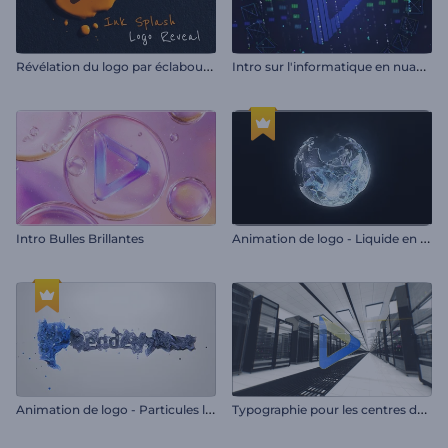
R
évélation du logo par éclaboussure d'encre
I
ntro sur l'informatique en nuage et l'hébergement
A
nimation de logo - Liquide en rotation
Intro Bulles Brillantes
A
nimation de logo - Particules liquides
T
ypographie pour les centres de données