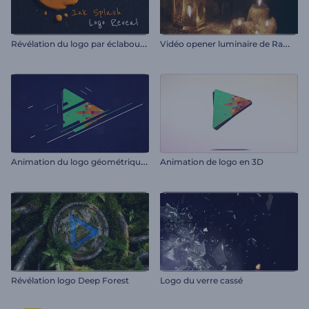
R
évélation du logo par éclaboussure d'encre
V
idéo opener luminaire de Ramadan
A
nimation du logo géométrique plat
Animation de logo en 3D
Révélation logo Deep Forest
Logo du verre cassé