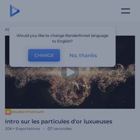
Accueil
Modèles
Intro Sur Les Particules D'or Luxueuses
Would you like to change Renderforest language
to English?
No, thanks
CHANGE
Modèle Premium
Intro sur les particules d'or luxueuses
20K+
Exportations
7 secondes