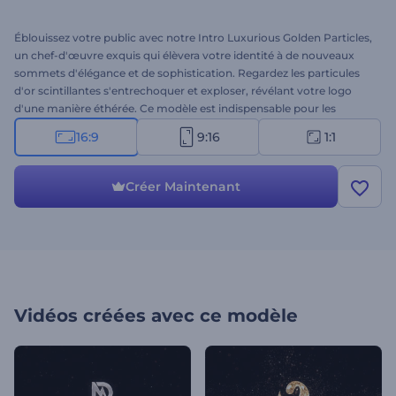
Éblouissez votre public avec notre Intro Luxurious Golden Particles,
un chef-d'œuvre exquis qui élèvera votre identité à de nouveaux
sommets d'élégance et de sophistication. Regardez les particules
d'or scintillantes s'entrechoquer et exploser, révélant votre logo
d'une manière éthérée. Ce modèle est indispensable pour les
entreprises, les particuliers ou les marques qui souhaitent laisser
16:9
9:16
1:1
une trace indélébile et une impression durable. Téléchargez votre
logo, tapez votre slogan, ajoutez une musique de fond ou
téléchargez votre voix off pour obtenir une animation unique en
Créer Maintenant
quelques minutes. Essayez maintenant !
Vidéos créées avec ce modèle