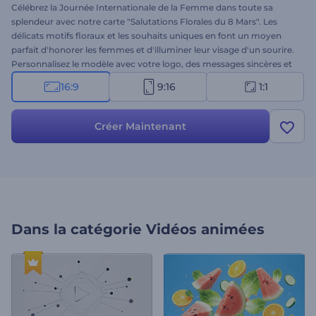
Célébrez la Journée Internationale de la Femme dans toute sa
splendeur avec notre carte "Salutations Florales du 8 Mars". Les
délicats motifs floraux et les souhaits uniques en font un moyen
parfait d'honorer les femmes et d'illuminer leur visage d'un sourire.
Personnalisez le modèle avec votre logo, des messages sincères et
une musique joyeuse pour partager amour et reconnaissance avec
16:9
9:16
1:1
toutes les femmes de votre vie. Que ce soit pour un usage
personnel ou professionnel, ce modèle rendra vos salutations
inoubliables et encore plus spéciales. Créez maintenant !
Créer Maintenant
Dans la catégorie
Vidéos animées