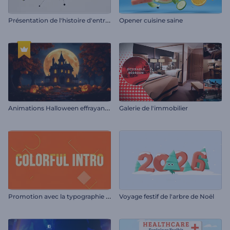
P
résentation de l'histoire d'entreprise
Opener cuisine saine
A
nimations Halloween effrayantes
Galerie de l'immobilier
P
romotion avec la typographie colorée
Voyage festif de l'arbre de Noël