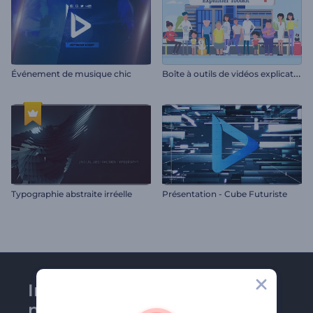
B
oîte à outils de vidéos explicatives des soins de santé
Événement de musique chic
Typographie abstraite irréelle
Présentation - Cube Futuriste
Inscrivez-vous à la
newsletter de