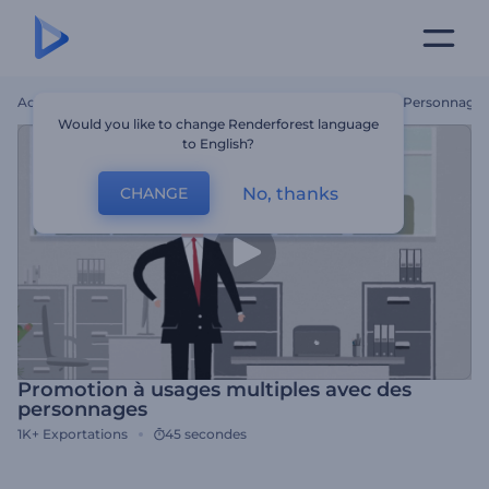
Accueil
Modèles
Promotion À Usages Multiples Avec Des Personnages
Would you like to change Renderforest language
to English?
No, thanks
CHANGE
Promotion à usages multiples avec des
personnages
1K+
Exportations
45 secondes