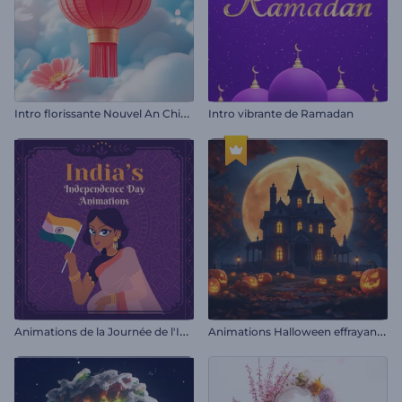
I
ntro florissante Nouvel An Chinois
Intro vibrante de Ramadan
A
nimations de la Journée de l'Indépendance de l'Inde
A
nimations Halloween effrayantes