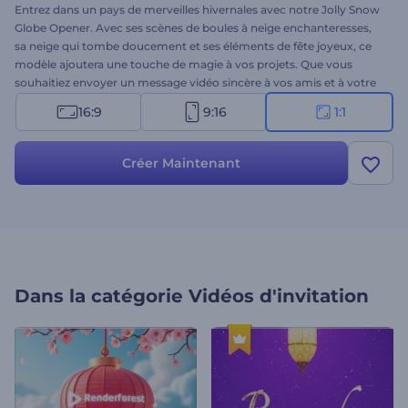
Entrez dans un pays de merveilles hivernales avec notre Jolly Snow
Globe Opener. Avec ses scènes de boules à neige enchanteresses,
sa neige qui tombe doucement et ses éléments de fête joyeux, ce
modèle ajoutera une touche de magie à vos projets. Que vous
souhaitiez envoyer un message vidéo sincère à vos amis et à votre
famille ou faire une introduction festive à votre public, ce modèle
16:9
9:16
1:1
est le meilleur choix. Personnalisez chaque scène en fonction de
vos besoins spécifiques : tapez vos messages de vacances uniques,
ajoutez votre logo si nécessaire et complétez la vidéo avec une
Créer Maintenant
musique de fond festive ou une voix off. Créez maintenant et
partagez la magie des fêtes avec tout le monde !
Dans la catégorie
Vidéos d'invitation