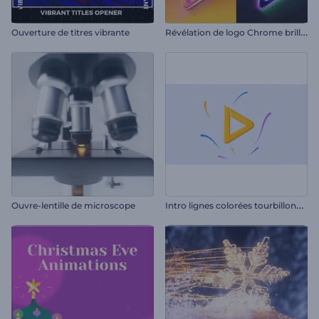
R
évélation de logo Chrome brillant
Ouverture de titres vibrante
I
ntro lignes colorées tourbillonnantes
Ouvre-lentille de microscope