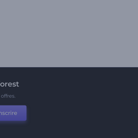
orest
offres.
nscrire