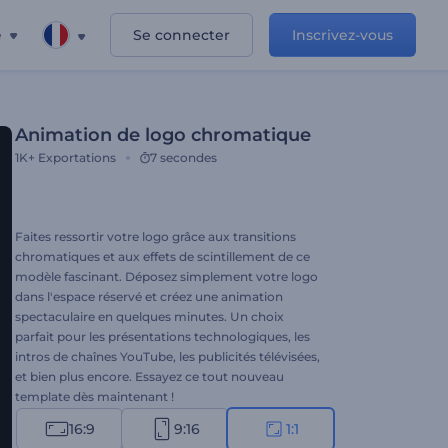
e
Se connecter
Inscrivez-vous
Animation de logo chromatique
1K+
Exportations
7 secondes
Faites ressortir votre logo grâce aux transitions
chromatiques et aux effets de scintillement de ce
modèle fascinant. Déposez simplement votre logo
dans l'espace réservé et créez une animation
spectaculaire en quelques minutes. Un choix
parfait pour les présentations technologiques, les
intros de chaînes YouTube, les publicités télévisées,
et bien plus encore. Essayez ce tout nouveau
template dès maintenant !
16:9
9:16
1:1