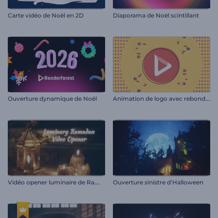
Carte vidéo de Noël en 2D
Diaporama de Noël scintillant
A
nimation de logo avec rebond en 2D
Ouverture dynamique de Noël
V
idéo opener luminaire de Ramadan
Ouverture sinistre d'Halloween