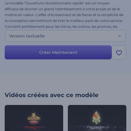
Le modèle "Ouverture révolutionnaire rapide" est un moyen
efficace de donner un grand retentissement à votre projet et de le
mettre en valeur. L'effet d'écrasement et de fracas et la simplicité de
la conception permettront de tirer le meilleur parti de votre service.
Convient parfaitement pour les intros, les outros, les promos, les
présentations d'entreprises, les projets commerciaux, les chaînes
Version textuelle
YouTube, les ouvertures d'événements spéciaux et bien d'autres
choses encore. Disponible en deux versions. Ceci est la version
textuelle. Il suffit d'ajuster votre texte et vous voilà avec une
Créer Maintenant
impressionnante ouverture de logo.
Vidéos créées avec ce modèle