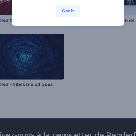
Got it
iseur tunnel néon
iseur - Vibes mélodiques
rivez-vous à la newsletter de Renderf