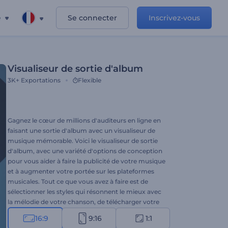
e
Se connecter
Inscrivez-vous
Visualiseur de sortie d'album
3K+
Exportations
Flexible
Gagnez le cœur de millions d'auditeurs en ligne en
faisant une sortie d'album avec un visualiseur de
musique mémorable. Voici le visualiseur de sortie
d'album, avec une variété d'options de conception
pour vous aider à faire la publicité de votre musique
et à augmenter votre portée sur les plateformes
musicales. Tout ce que vous avez à faire est de
sélectionner les styles qui résonnent le mieux avec
la mélodie de votre chanson, de télécharger votre
morceau de musique, d'écrire le nom de l'artiste et
16:9
9:16
1:1
le titre de la chanson, et d'attendre quelques